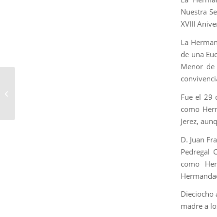
Nuestra Se
XVIII Aniv
La Hermand
de una Euc
Menor de N
convivenci
D. Sergio Cies del Pino
presentará el Cartel del
Fue el 29 
Jueves Santo
como Herm
Jerez, aun
D. Juan Fr
Pedregal C
como Her
Hermandad 
Dieciocho 
madre a lo