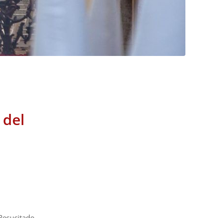
 del
esucitado,