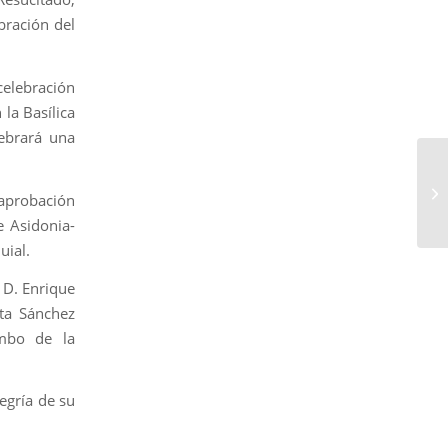
bración del
celebración
la Basílica
lebrará una
 aprobación
 Asidonia-
uial.
 D. Enrique
eta Sánchez
mbo de la
egría de su