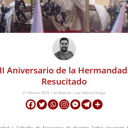
II Aniversario de la Hermandad
Resucitado
/
/
21 febrero, 2018
en
Noticias
por
Alberto Ortega
dad y Cofradía de Nazarenos de Nuestro Señor Jesucristo R