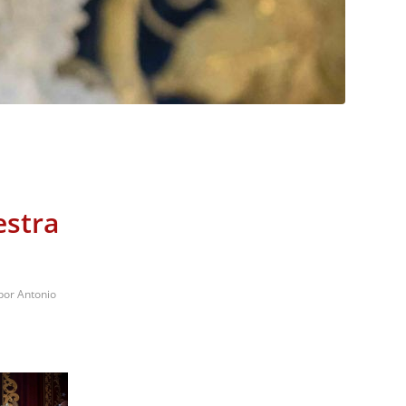
estra
por
Antonio