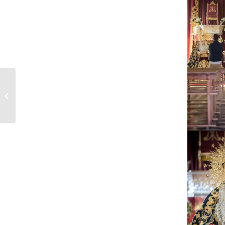
Tercer Domingo de
Cuaresma- María
Santísima de la
Confortación