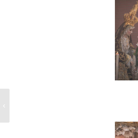
Cuarto Domingo de
Cuaresma – María
Santísima de La 0