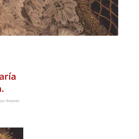
aría
.
por
Antonio