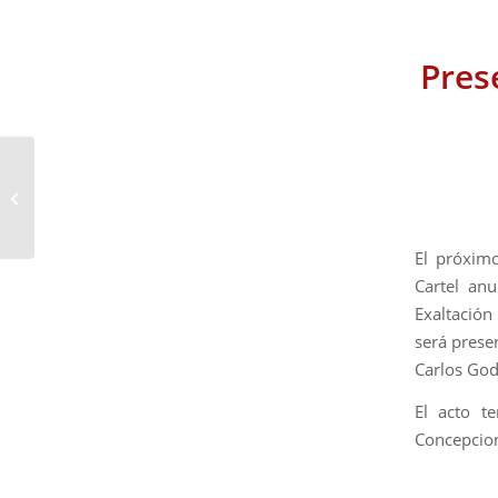
Pres
D. Juan Varo Marchan
presentará el Cartel de
la Semana Santa de la
Taberna...
El próxim
Cartel an
Exaltación
será prese
Carlos God
El acto t
Concepcion