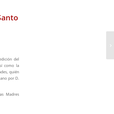
Santo
dición del
sí como la
ades, quién
iano por D.
das Madres