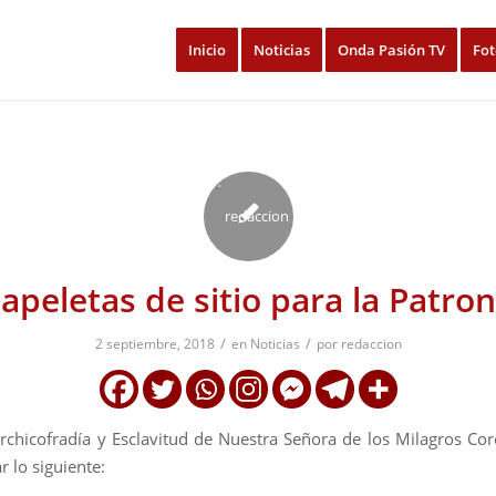
Inicio
Noticias
Onda Pasión TV
Fot
apeletas de sitio para la Patro
/
/
2 septiembre, 2018
en
Noticias
por
redaccion
rchicofradía y Esclavitud de Nuestra Señora de los Milagros Co
r lo siguiente: