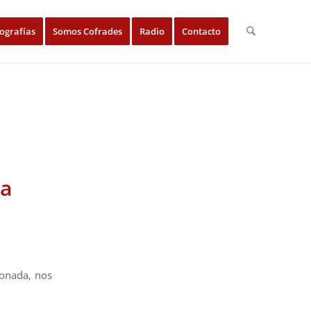
ografías
Somos Cofrades
Radio
Contacto
na
ronada, nos