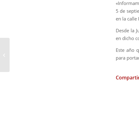
«Informamo
5 de septi
en la calle
Desde la 
en dicho c
Presentado el Cartel de
Este año q
la Festividad de los
para porta
Milagros
Compartir