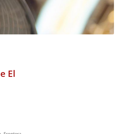
e El
 Frontera,