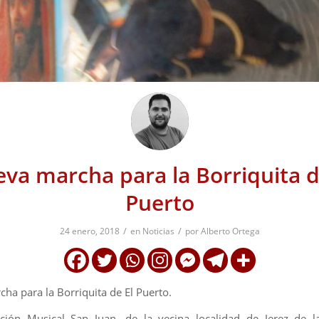
va marcha para la Borriquita d
Puerto
/
/
24 enero, 2018
en
Noticias
por
Alberto Ortega
ha para la Borriquita de El Puerto.
ción Musical San Juan, de la vecina localidad de Jerez de la