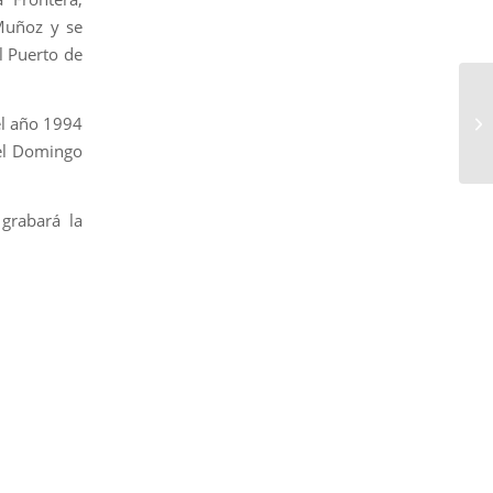
Muñoz y se
l Puerto de
La
el año 1994
el
del Domingo
grabará la