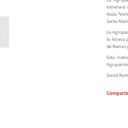
estrenará
titula “Ve
Santa Marí
Este viernes Mesa
Redonda en la Hdad.
La Agrupac
del Rocío
lo hiciera
de Ramos 
Esta nuev
Agrupación
David Ro
Compartir