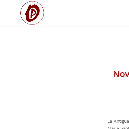
Nov
La Antigu
María San