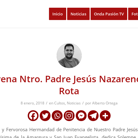
Inicio
Noticias
Onda Pasión TV
Fot
ena Ntro. Padre Jesús Nazaren
Rota
/
/
8 enero, 2018
en
Cultos
,
Noticias
por
Alberto Ortega
a y Fervorosa Hermandad de Penitencia de Nuestro Padre Jesús
tísima de la Amargura y San Juan Evangelista, dedica Solemne