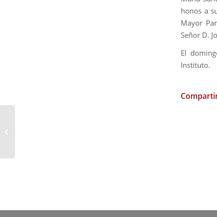
honos a su
Mayor Par
Señor D. J
El doming
Instituto.
Compartir
Igualá en la
Hermandad de la
Veracruz de El Puerto