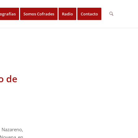
ografías
Somos Cofrades
Radio
Contacto
o de
 Nazareno,
 Novena en