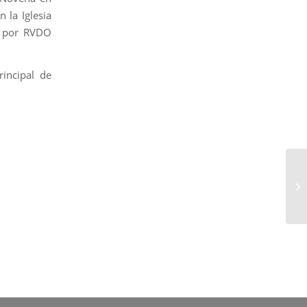
 la Iglesia
a por RVDO
incipal de
Or
Or