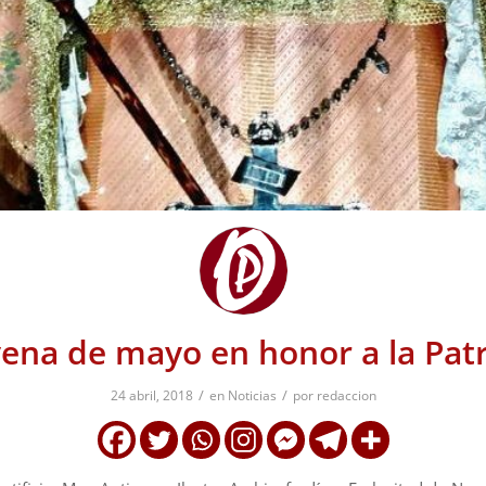
ena de mayo en honor a la Pat
/
/
24 abril, 2018
en
Noticias
por
redaccion