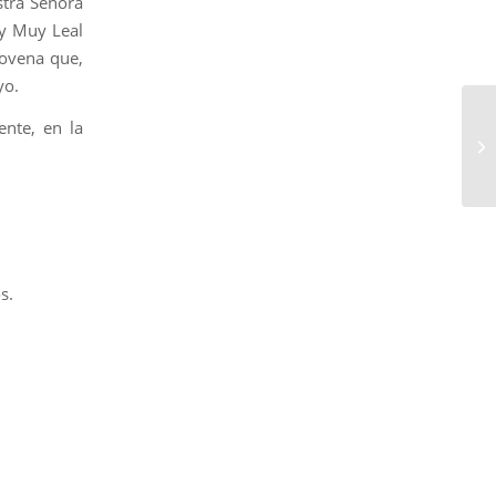
stra Señora
 y Muy Leal
Novena que,
yo.
ente, en la
s.