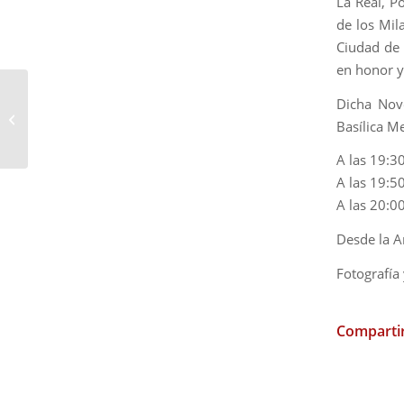
La Real, P
de los Mil
Ciudad de 
en honor y
Dicha Nove
Igualá del Sagrado Corazón de Jesús
Basílica M
e Inmaculado Corazón de María
A las 19:3
A las 19:5
A las 20:00
Desde la Ar
Fotografía
Compartir