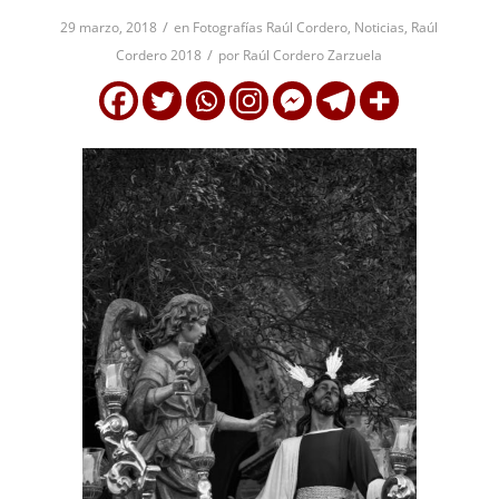
/
29 marzo, 2018
en
Fotografías Raúl Cordero
,
Noticias
,
Raúl
/
Cordero 2018
por
Raúl Cordero Zarzuela