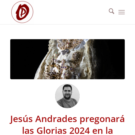
Jesús Andrades pregonará
las Glorias 2024 en la