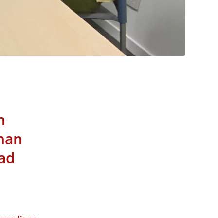
n
inan
dad