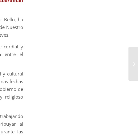
coordinan
r Bello, ha
 de Nuestro
eves.
 cordial y
n entre el
 y cultural
unas fechas
gobierno de
y religioso
trabajando
ribuyan al
durante las