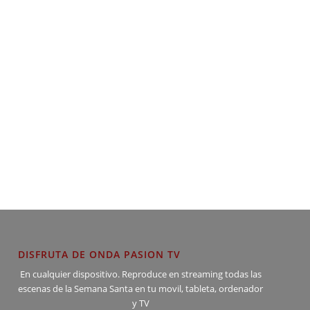
DISFRUTA DE ONDA PASION TV
En cualquier dispositivo. Reproduce en streaming todas las
escenas de la Semana Santa en tu movil, tableta, ordenador
y TV