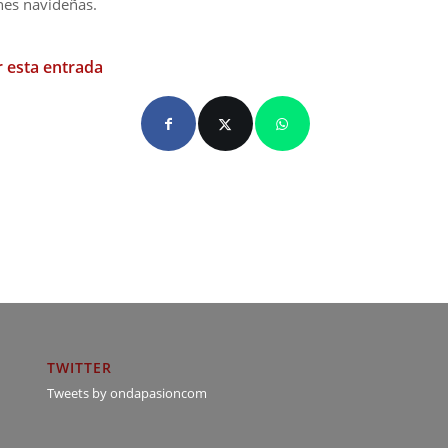
nes navideñas.
 esta entrada
TWITTER
Tweets by ondapasioncom