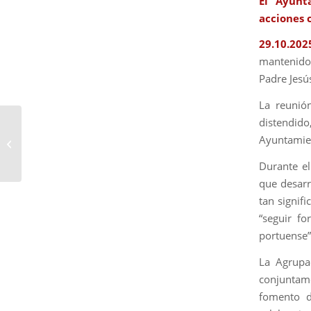
El Ayunt
acciones 
29.10.202
mantenido 
Padre Jesú
La reunió
distendid
El Ayuntamiento y la
Hermandad del Rocío
Ayuntamien
de El Puerto firman un
Durante el
convenio para...
que desarr
tan signif
“seguir fo
portuense”
La Agrupa
conjuntam
fomento de