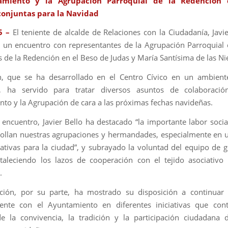
amiento y la Agrupación Parroquial de la Redención 
conjuntas para la Navidad
5 –
El teniente de alcalde de Relaciones con la Ciudadanía, Javie
un encuentro con representantes de la Agrupación Parroquial
s de la Redención en el Beso de Judas y María Santísima de las Ni
n, que se ha desarrollado en el Centro Cívico en un ambiente
o, ha servido para tratar diversos asuntos de colaboració
to y la Agrupación de cara a las próximas fechas navideñas.
 encuentro, Javier Bello ha destacado “la importante labor social
ollan nuestras agrupaciones y hermandades, especialmente en 
icativas para la ciudad”, y subrayado la voluntad del equipo de 
rtaleciendo los lazos de cooperación con el tejido asociativo 
.
ción, por su parte, ha mostrado su disposición a continuar 
ente con el Ayuntamiento en diferentes iniciativas que cont
 la convivencia, la tradición y la participación ciudadana 