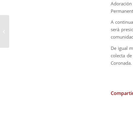
Adoración
Permanente
A continua
Acto Benéfico en la
será presi
Hermandad de la
comunidad 
Vera+Cruz
De igual m
colecta de
Coronada.
Compartir