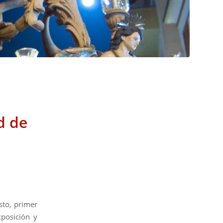
d de
sto, primer
xposición y