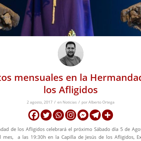
tos mensuales en la Hermanda
los Afligidos
/
/
2 agosto, 2017
en
Noticias
por
Alberto Ortega
ad de los Afligidos celebrará el próximo Sábado día 5 de Ago
 mes, a las 19:30h en la Capilla de Jesús de los Afligidos, E