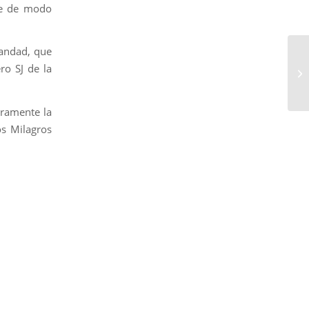
te de modo
mandad, que
o SJ de la
gramente la
os Milagros