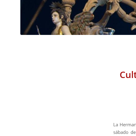
Cul
La Hermand
sábado del