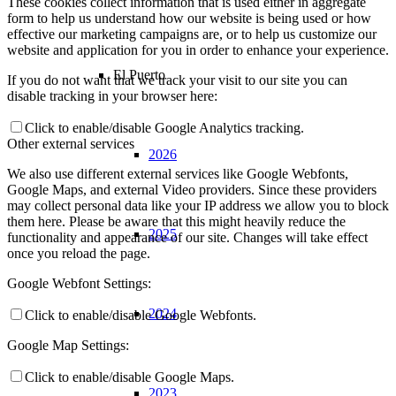
These cookies collect information that is used either in aggregate
form to help us understand how our website is being used or how
effective our marketing campaigns are, or to help us customize our
website and application for you in order to enhance your experience.
El Puerto
If you do not want that we track your visit to our site you can
disable tracking in your browser here:
Click to enable/disable Google Analytics tracking.
Other external services
2026
We also use different external services like Google Webfonts,
Google Maps, and external Video providers. Since these providers
may collect personal data like your IP address we allow you to block
them here. Please be aware that this might heavily reduce the
2025
functionality and appearance of our site. Changes will take effect
once you reload the page.
Google Webfont Settings:
2024
Click to enable/disable Google Webfonts.
Google Map Settings:
Click to enable/disable Google Maps.
2023