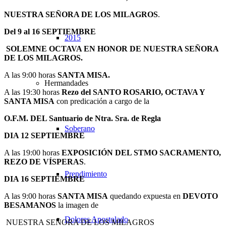
NUESTRA SEÑORA DE LOS MILAGROS
.
Del 9 al 16 SEPTIEMBRE
2015
SOLEMNE OCTAVA EN HONOR DE NUESTRA SEÑORA
DE LOS MILAGROS.
A las 9:00 horas
SANTA MISA.
Hermandades
A las 19:30 horas
Rezo del SANTO ROSARIO, OCTAVA Y
SANTA MISA
con predicación a cargo de la
O.F.M. DEL Santuario de Ntra. Sra. de Regla
Soberano
DIA 12 SEPTIEMBRE
A las 19:00 horas
EXPOSICIÓN DEL STMO SACRAMENTO,
REZO DE VÍSPERAS
.
Prendimiento
DIA 16 SEPTIEMBRE
A las 9:00 horas
SANTA MISA
quedando expuesta en
DEVOTO
BESAMANOS
la imagen de
Dolores Apostolado
NUESTRA SEÑORA DE LOS MILAGROS