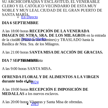
SU ARCHICOFRADÍA Y ESCLAVITUD, EL VENERABLE
CLERO Y EL CATÓLICO VECINDARIO DE ESTA MUY
NOBLE Y MUY LEAL CIUDAD DE EL GRAN PUERTO DE
SANTA MARÍA.
En Directo
DIA 6 SEPTIEMBRE
A las 18:00 horas
RECEPCIÓN DE LA VENERADA
IMAGEN DE NTRA. SRA. DE LOS MILAGROS
en la entrada
Somos Cofrades
de la ciudad (Plaza de los Jazmines) y TRASLADO hasta la
Basílica de Ntra. Sra. de los Milagros.
A las 21:00 horas
SANTA MISA DE ACCIÓN DE GRACIAS.
DIA 7 SEPTIEMBRE
Semana Santa
A las 9:00 horas SANTA MISA.
OFRENDA FLORAL Y DE ALIMENTOS A LA VIRGEN
durante todo el día
.
2024
A las 19:00 horas
RECEPCIÓN E IMPOSICIÓN DE
MEDALLAS
a los nuevos esclavos.
A las 20:00 horas Vísperas y Santa Misa de ofrendas.
2023