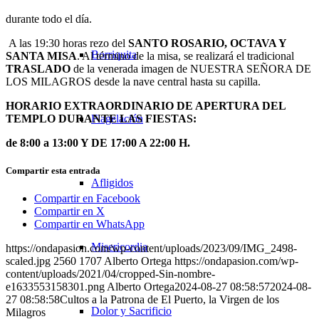
durante todo el día.
A las 19:30 horas rezo del
SANTO ROSARIO, OCTAVA Y
Borriquita
SANTA MISA
. Al término de la misa, se realizará el tradicional
TRASLADO
de la venerada imagen de NUESTRA SEÑORA DE
LOS MILAGROS desde la nave central hasta su capilla.
HORARIO EXTRAORDINARIO DE APERTURA DEL
TEMPLO DURANTE LAS FIESTAS:
Flagelación
de 8:00 a 13:00 Y DE 17:00 A 22:00 H.
Compartir esta entrada
Afligidos
Compartir en Facebook
Compartir en X
Compartir en WhatsApp
Misericordia
https://ondapasion.com/wp-content/uploads/2023/09/IMG_2498-
scaled.jpg
2560
1707
Alberto Ortega
https://ondapasion.com/wp-
content/uploads/2021/04/cropped-Sin-nombre-
e1633553158301.png
Alberto Ortega
2024-08-27 08:58:57
2024-08-
27 08:58:58
Cultos a la Patrona de El Puerto, la Virgen de los
Dolor y Sacrificio
Milagros