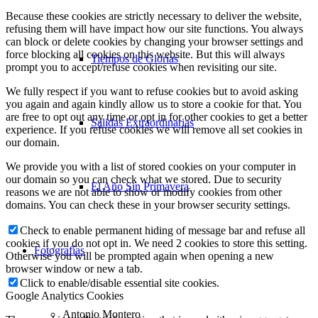
Because these cookies are strictly necessary to deliver the website,
refusing them will have impact how our site functions. You always
can block or delete cookies by changing your browser settings and
force blocking all cookies on this website. But this will always
Tiempos de Glorias
prompt you to accept/refuse cookies when revisiting our site.
We fully respect if you want to refuse cookies but to avoid asking
you again and again kindly allow us to store a cookie for that. You
are free to opt out any time or opt in for other cookies to get a better
Salidas Extraordinarias
experience. If you refuse cookies we will remove all set cookies in
our domain.
We provide you with a list of stored cookies on your computer in
our domain so you can check what we stored. Due to security
El Año Sin Primavera
reasons we are not able to show or modify cookies from other
domains. You can check these in your browser security settings.
Check to enable permanent hiding of message bar and refuse all
cookies if you do not opt in. We need 2 cookies to store this setting.
Fotografías
Otherwise you will be prompted again when opening a new
browser window or new a tab.
Click to enable/disable essential site cookies.
Google Analytics Cookies
Antonio Montero