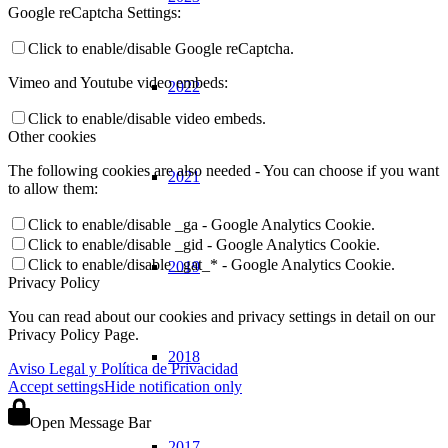
Google reCaptcha Settings:
Click to enable/disable Google reCaptcha.
Vimeo and Youtube video embeds:
2022
Click to enable/disable video embeds.
Other cookies
The following cookies are also needed - You can choose if you want
2021
to allow them:
Click to enable/disable _ga - Google Analytics Cookie.
Click to enable/disable _gid - Google Analytics Cookie.
Click to enable/disable _gat_* - Google Analytics Cookie.
2019
Privacy Policy
You can read about our cookies and privacy settings in detail on our
Privacy Policy Page.
2018
Aviso Legal y Política de Privacidad
Accept settings
Hide notification only
Open Message Bar
2017