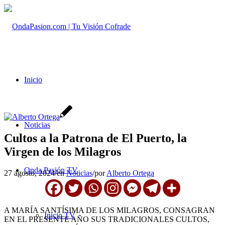
Inicio
Noticias
Cultos a la Patrona de El Puerto, la
Virgen de los Milagros
Onda Pasión TV
27 agosto, 2024
/
en
Noticias
/
por
Alberto Ortega
A MARÍA SANTÍSIMA DE LOS MILAGROS, CONSAGRAN
Inicio TV
EN EL PRESENTE AÑO SUS TRADICIONALES CULTOS,