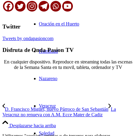
Oración en el Huerto
Twitter
Tweets by ondapasioncom
Disfruta de Onda Pasion TV
Humildad
En cualquier dispositivo. Reproduce en streaming todas las escenas
de la Semana Santa en tu movil, tableta, ordenador y TV
Nazareno
© Copyright OndaPasion.com 2025 | El Puerto de Santa María |
Aviso Legal
|
Contacto
|
Notificaciones
Veracruz
D. Francisco Miguel, nuevo Párroco de San Sebastián
La
Veracruz no renueva con A.M. Ecce Mater de Cadiz
Desplazarse hacia arriba
Soledad
Utilizamos "cookies" propias y de terceros para elaborar