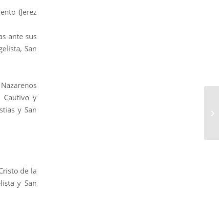
ento (Jerez
as ante sus
elista, San
e Nazarenos
s Cautivo y
stias y San
risto de la
lista y San