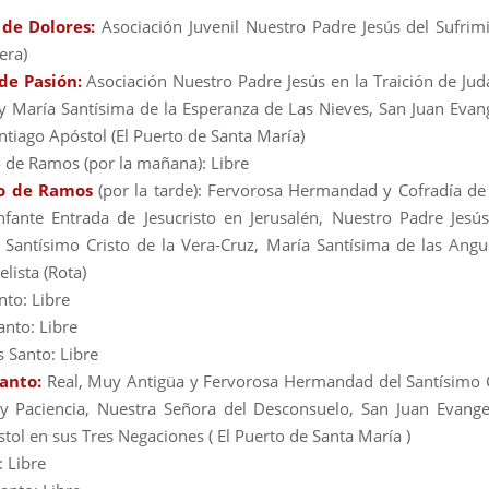
 de Dolores:
Asociación Juvenil Nuestro Padre Jesús del Sufrimi
era)
de Pasión:
Asociación Nuestro Padre Jesús en la Traición de Jud
y María Santísima de la Esperanza de Las Nieves, San Juan Evang
ntiago Apóstol (El Puerto de Santa María)
de Ramos (por la mañana): Libre
o de Ramos
(por la tarde): Fervorosa Hermandad y Cofradía d
nfante Entrada de Jesucristo en Jerusalén, Nuestro Padre Jesú
 Santísimo Cristo de la Vera-Cruz, María Santísima de las Angu
lista (Rota)
nto: Libre
anto: Libre
s Santo: Libre
Santo:
Real, Muy Antigüa y Fervorosa Hermandad del Santísimo C
 Paciencia, Nuestra Señora del Desconsuelo, San Juan Evange
tol en sus Tres Negaciones ( El Puerto de Santa María )
 Libre