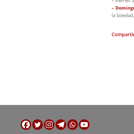
– Viernes S
– Domingo
la Soledad
Compartir