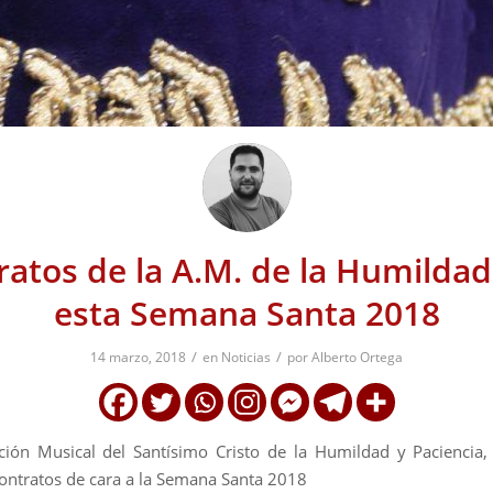
ratos de la A.M. de la Humildad
esta Semana Santa 2018
/
/
14 marzo, 2018
en
Noticias
por
Alberto Ortega
ión Musical del Santísimo Cristo de la Humildad y Paciencia
 contratos de cara a la Semana Santa 2018