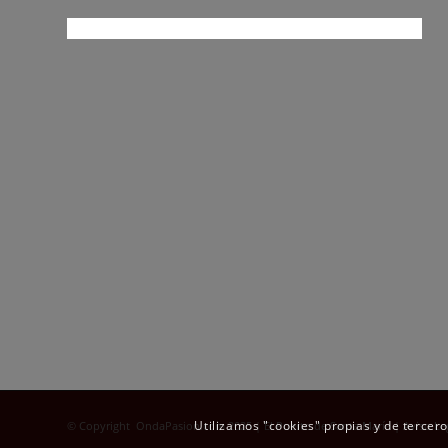
Utilizamos "cookies" propias y de tercer
© Copyright OndaPasion.com 2025 | El Puerto de Santa María |
Aviso Le