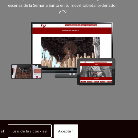
escenas de la Semana Santa en tu movil, tableta, ordenador
y TV
uso de las cookies
Aceptar
 el