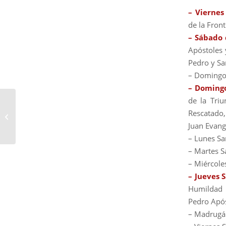
– Viernes
de la Front
– Sábado 
Apóstoles 
Pedro y Sa
– Domingo 
– Doming
de la Triu
Actos cuaresmales
Rescatado,
entorno al Cristo del
Juan Evange
Amor
– Lunes Sa
– Martes S
– Miércole
– Jueves 
Humildad y
Pedro Após
– Madrugá: