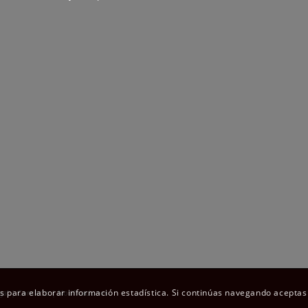
os para elaborar información estadística. Si continúas navegando aceptas
gal
|
Contacto
|
Notificaciones