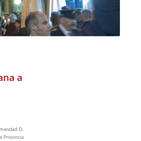
ana a
rmandad D.
a Provincia