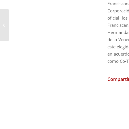
Francisca
Corporació
oficial lo
Hoy Besamanos
Extraordinario de la
Francisca
Soledad de El Puerto
Hermandad 
de la Vene
este elegi
en acuerdo
como Co-Ti
Compartir