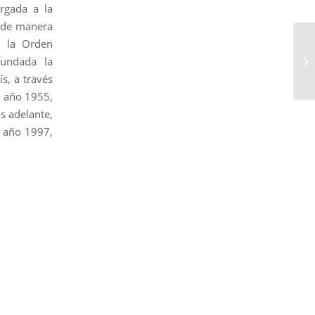
rgada a la
n de manera
 y la Orden
TV
fundada la
s, a través
l año 1955,
s adelante,
l año 1997,