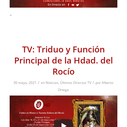
–
TV: Triduo y Función
Principal de la Hdad. del
Rocío
/
/
30 mayo, 2021
en
Noticias
,
Últimos Directos TV
por
Alberto
Ortega