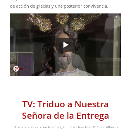
de acción de gracias y una posterior convivencia.
TV: Triduo a Nuestra
Señora de la Entrega
/
/
20 marzo, 2022
en
Noticias
,
Últimos Directos TV
por
Alberto