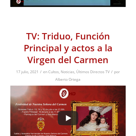
TV: Triduo, Función
Principal y actos a la
Virgen del Carmen
/
/
17 julio, 2021
en
Cultos
,
Noticias
,
Últimos Directos TV
por
Alberto Ortega