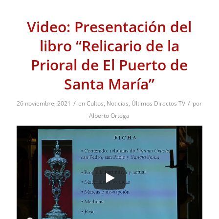
Video: Presentación del
libro “Relicario de la
Prioral de El Puerto de
Santa María”
/
/
26 noviembre, 2021
en
Cultos
,
Noticias
,
Últimos Directos TV
por
Alberto Ortega