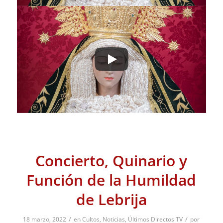
Concierto, Quinario y
Función de la Humildad
de Lebrija
/
/
18 marzo, 2022
en
Cultos
,
Noticias
,
Últimos Directos TV
por