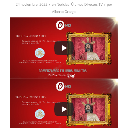
/
/
24 noviembre, 2022
en
Noticias
,
Últimos Directos TV
por
Alberto Ortega