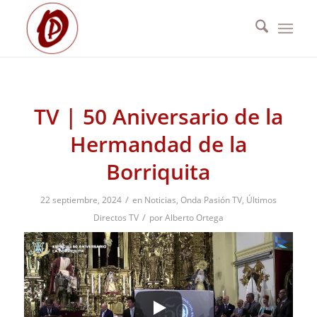
TV | 50 Aniversario de la
Hermandad de la
Borriquita
/
22 septiembre, 2024
en
Noticias
,
Onda Pasión TV
,
Últimos
/
Directos TV
por
Alberto Ortega