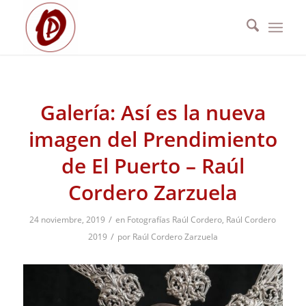
Galería: Así es la nueva
imagen del Prendimiento
de El Puerto – Raúl
Cordero Zarzuela
/
24 noviembre, 2019
en
Fotografías Raúl Cordero
,
Raúl Cordero
/
2019
por
Raúl Cordero Zarzuela