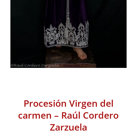
Procesión Virgen del
carmen – Raúl Cordero
Zarzuela