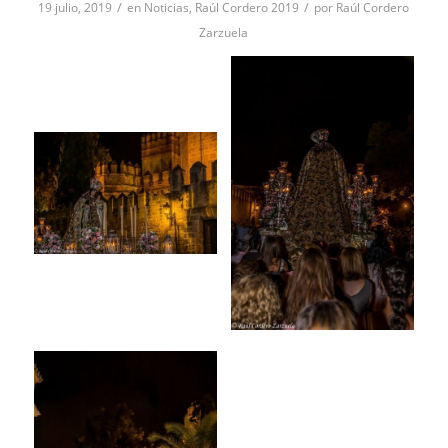
/
/
19 julio, 2019
en
Noticias
,
Raúl Cordero 2019
por
Raúl Cordero
Zarzuela