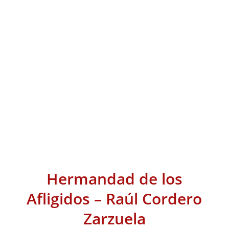
Hermandad de los
Afligidos – Raúl Cordero
Zarzuela
/
16 abril, 2019
en
Fotografías Raúl Cordero
,
Noticias
,
Raúl Cordero
/
2019
por
Raúl Cordero Zarzuela