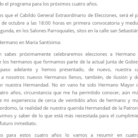
o el programa para los próximos cuatro años.
 que el Cabildo General Extraordinario de Elecciones, será el 
 de octubre a las 18:00 horas en primera convocatoria y med
gunda, en los Salones Parroquiales, sitos en la calle san Sebastiá
Hermano en María Santísima:
 sabes próximamente celebraremos elecciones a Hermano
e los hermanos que formamos parte de la actual Junta de Gobi
aso adelante y hemos presentado, de nuevo, nuestra ca
 a nosotros nuevos Hermanos llenos, también, de ilusión y d
por nuestra Hermandad. No en vano he sido Hermano Mayor d
atro años, circunstancia que me ha permitido conocer, aún m
e mi experiencia de cerca de veintidós años de hermano y m
domo, la realidad de nuestra querida Hermandad de la Patrona
vimos y saber de lo que está más necesitada para el cumplimi
 futuro inmediato.
to para estos cuatro años lo vamos a resumir en cuatr