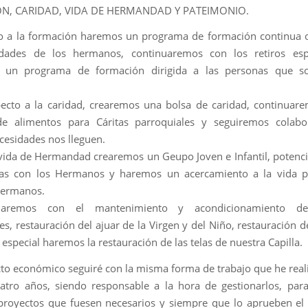
N, CARIDAD, VIDA DE HERMANDAD Y PATEIMONIO.
o a la formación haremos un programa de formación continua 
idades de los hermanos, continuaremos con los retiros espi
 un programa de formación dirigida a las personas que sol
ecto a la caridad, crearemos una bolsa de caridad, continuar
de alimentos para Cáritas parroquiales y seguiremos colab
cesidades nos lleguen.
 vida de Hermandad crearemos un Geupo Joven e Infantil, potenc
ias con los Hermanos y haremos un acercamiento a la vida p
Hermanos.
uaremos con el mantenimiento y acondicionamiento de
es, restauración del ajuar de la Virgen y del Niño, restauración 
especial haremos la restauración de las telas de nuestra Capilla.
cto económico seguiré con la misma forma de trabajo que he real
atro años, siendo responsable a la hora de gestionarlos, par
royectos que fuesen necesarios y siempre que lo aprueben el