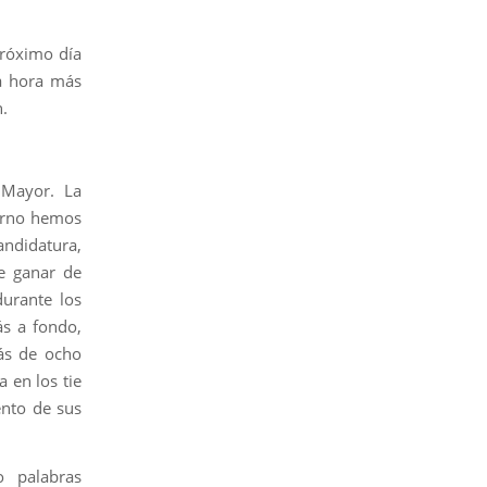
próximo día
ia hora más
n.
 Mayor. La
erno hemos
ndidatura,
e ganar de
urante los
ás a fondo,
ás de ocho
 en los tie
ento de sus
o palabras