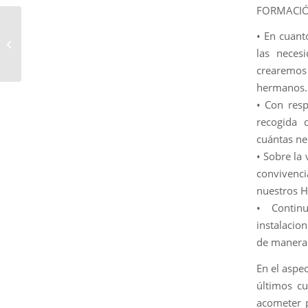
FORMACIÓ
Cabildo de Apertura en
• En cuant
la Hermandad de la
las neces
Soledad
crearemos
hermanos.
• Con resp
recogida 
cuántas ne
• Sobre la
convivenc
nuestros 
• Contin
instalacion
de manera 
En el aspe
últimos cu
acometer p