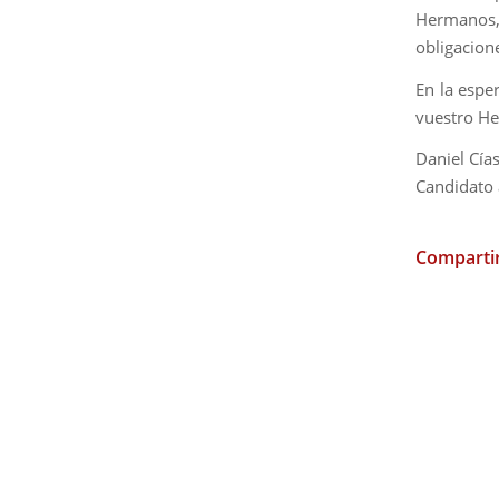
Hermanos, 
obligacion
En la espe
vuestro He
Daniel Cía
Candidato
Compartir