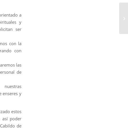
orientado a
rituales y
icitan ser
emos con la
orando con
iaremos las
ersonal de
 nuestras
de enseres y
izado estos
a así poder
 Cabildo de