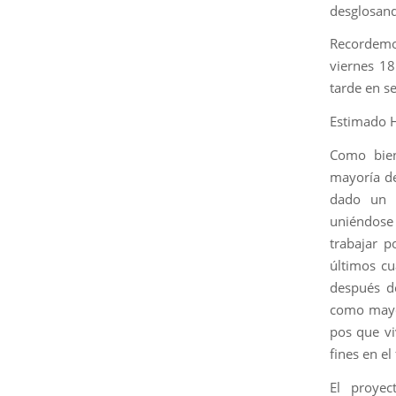
desglosand
Recordemos
viernes 18
tarde en se
Estimado 
Como bien
mayoría d
dado un p
uniéndose
trabajar 
últimos cu
después d
como mayor
pos que vi
fines en el
El proyec