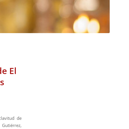
e El
s
lavitud de
Gutiérrez,