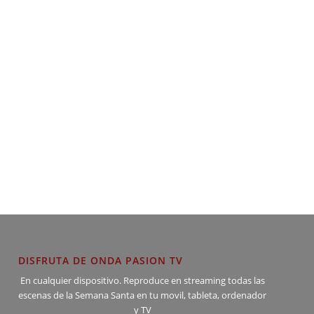
DISFRUTA DE ONDA PASION TV
En cualquier dispositivo. Reproduce en streaming todas las
escenas de la Semana Santa en tu movil, tableta, ordenador
y TV