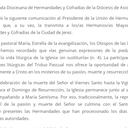
ada Diocesana de Hermandades y Cofradías de la Diócesis de Asid
e la siguiente comunicación al Presidente de la Unión de Her
a que, a su vez, la transmita a los/as Hermanos/as Mayo
s y Cofradías de la Ciudad de Jerez.
 pastoral María, Estrella de la evangelización, los Obispos de las
 hemos recordado que «las genuinas expresiones de la pied
a vida litúrgica de la Iglesia sin sustituirla» (n. 4). La particip
nes litúrgicas del Triduo Pascual nos ofrece la oportunidad d
ente a Cristo en los misterios de su pasión, muerte y resurrecci
elebración de la muerte del Señor el Viernes Santo hasta la Vigi
ra el Domingo de Resurrección, la Iglesia permanece junto al 
mpañando a María Santísima. Por eso, tradicionalmente, la rep
al de la pasión y muerte del Señor se culmina con el Santo
e presentes las Hermandades que han procesionado los días 
las autoridades.