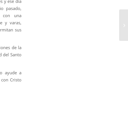
s y ese día
ño pasado,
n con una
e y varas,
ermitan sus
iones de la
d del Santo
to ayude a
 con Cristo