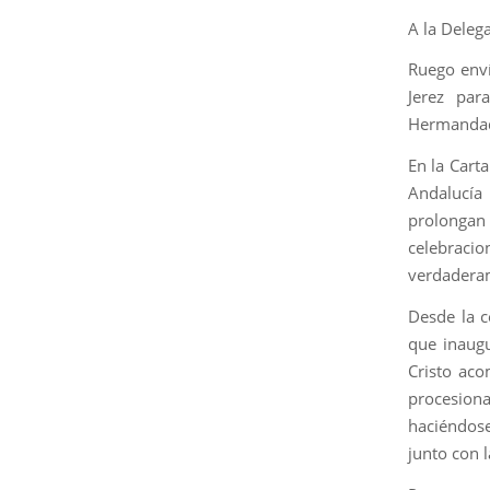
A la Deleg
Ruego enví
Jerez par
Hermandade
En la Carta
Andalucía
prolongan l
celebracio
verdaderam
Desde la c
que inaugu
Cristo aco
procesion
haciéndos
junto con 