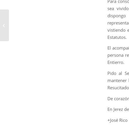
Para conso
sea vivid
dispongo
Traslado de los
represent
Titulares de Afligidos a
vistiendo 
la Basílica Menor
Estatutos.
El acompañ
persona re
Entierro.
Pido al S
mantener l
Resucitado
De corazón
En Jerez de
+José Rico