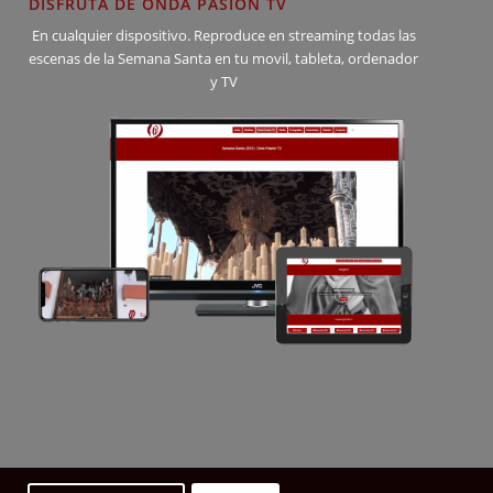
DISFRUTA DE ONDA PASION TV
En cualquier dispositivo. Reproduce en streaming todas las
escenas de la Semana Santa en tu movil, tableta, ordenador
y TV