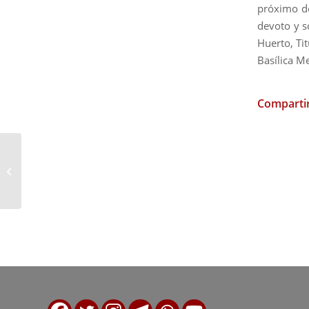
próximo do
devoto y s
Huerto, Tit
Basílica M
Compartir
Conferencia «Ideología de genero»
impartida por Don José Mazuelos
Pérez,...