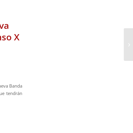
va
nso X
nueva Banda
que tendrán