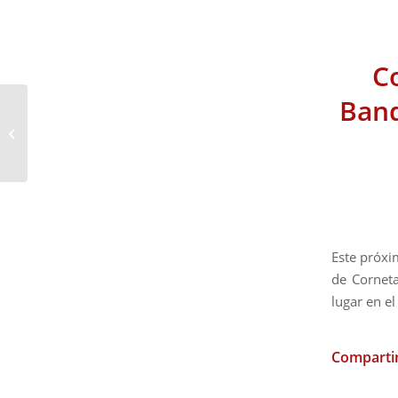
C
Band
Besamanos
Extraordinario de la
Soledad
Este próxi
de Corneta
lugar en e
Compartir