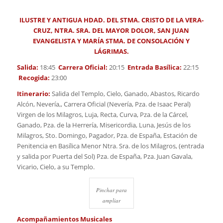
ILUSTRE Y ANTIGUA HDAD. DEL STMA. CRISTO DE LA VERA-
CRUZ, NTRA. SRA. DEL MAYOR DOLOR, SAN JUAN
EVANGELISTA Y MARÍA STMA. DE CONSOLACIÓN Y
LÁGRIMAS.
Salida:
18:45
Carrera Oficial:
20:15
Entrada Basílica:
22:15
Recogida:
23:00
Itinerario:
Salida del Templo, Cielo, Ganado, Abastos, Ricardo
Alcón, Nevería,, Carrera Oficial (Nevería, Pza. de Isaac Peral)
Virgen de los Milagros, Luja, Recta, Curva, Pza. de la Cárcel,
Ganado, Pza. de la Herrería, Misericordia, Luna, Jesús de los
Milagros, Sto. Domingo, Pagador, Pza. de España, Estación de
Penitencia en Basílica Menor Ntra. Sra. de los Milagros, (entrada
y salida por Puerta del Sol) Pza. de España, Pza. Juan Gavala,
Vicario, Cielo, a su Templo.
Pinchar para
ampliar
Acompañamientos Musicales