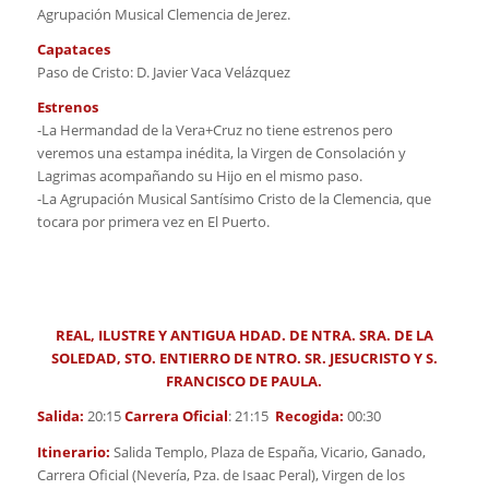
Agrupación Musical Clemencia de Jerez.
Capataces
Paso de Cristo: D. Javier Vaca Velázquez
Estrenos
-La Hermandad de la Vera+Cruz no tiene estrenos pero
veremos una estampa inédita, la Virgen de Consolación y
Lagrimas acompañando su Hijo en el mismo paso.
-La Agrupación Musical Santísimo Cristo de la Clemencia, que
tocara por primera vez en El Puerto.
REAL, ILUSTRE Y ANTIGUA HDAD. DE NTRA. SRA. DE LA
SOLEDAD,
STO. ENTIERRO DE NTRO. SR. JESUCRISTO Y S.
FRANCISCO DE PAULA.
Salida:
20:15
Carrera Oficial
: 21:15
Recogida:
00:30
Itinerario:
Salida Templo, Plaza de España, Vicario, Ganado,
Carrera Oficial (Nevería, Pza. de Isaac Peral), Virgen de los