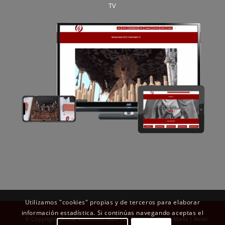
TV
Utilizamos "cookies" propias y de terceros para elaborar
información estadística. Si continúas navegando aceptas el
© Copyright OndaPasion.com 2025 | El Puerto de Santa María |
Aviso