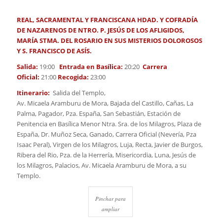
REAL, SACRAMENTAL Y FRANCISCANA HDAD. Y COFRADÍA
DE NAZARENOS DE NTRO. P. JESÚS DE LOS AFLIGIDOS,
MARÍA STMA. DEL ROSARIO EN SUS MISTERIOS DOLOROSOS
Y S. FRANCISCO DE ASÍS.
Salida:
19:00
Entrada en
Basílica:
20:20
Carrera
Oficial:
21:00
Recogida:
23:00
Itinerario:
Salida del Templo,
Av. Micaela Aramburu de Mora, Bajada del Castillo, Cañas, La
Palma, Pagador, Pza. España, San Sebastián, Estación de
Penitencia en Basílica Menor Ntra. Sra. de los Milagros, Plaza de
España, Dr. Muñoz Seca, Ganado, Carrera Oficial (Nevería, Pza
Isaac Peral), Virgen de los Milagros, Luja, Recta, Javier de Burgos,
Ribera del Rio, Pza. de la Herrería, Misericordia, Luna, Jesús de
los Milagros, Palacios, Av. Micaela Aramburu de Mora, a su
Templo.
Pinchar para
ampliar