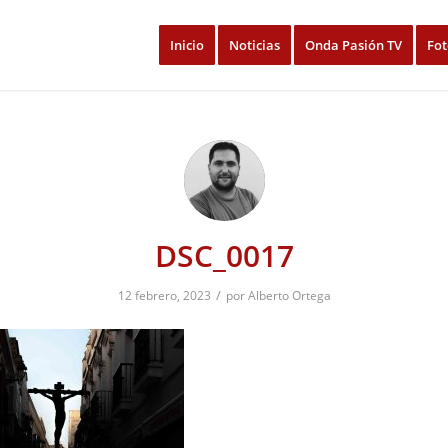
Inicio
Noticias
Onda Pasión TV
Fot
DSC_0017
/
12 febrero, 2023
por
Alberto Ortega