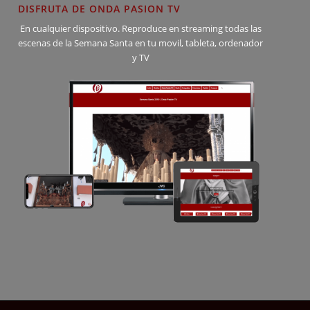
DISFRUTA DE ONDA PASION TV
En cualquier dispositivo. Reproduce en streaming todas las
escenas de la Semana Santa en tu movil, tableta, ordenador
y TV