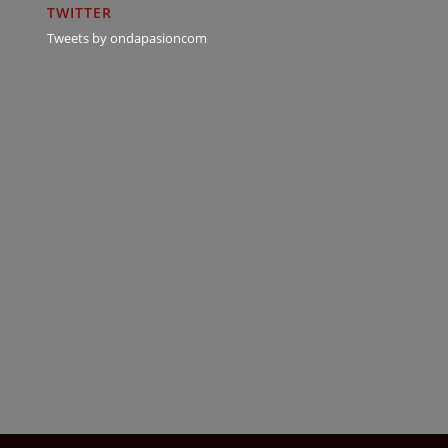
TWITTER
Tweets by ondapasioncom