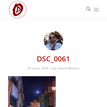
DSC_0061
/
26 marzo, 2016
por
Antonio Montero