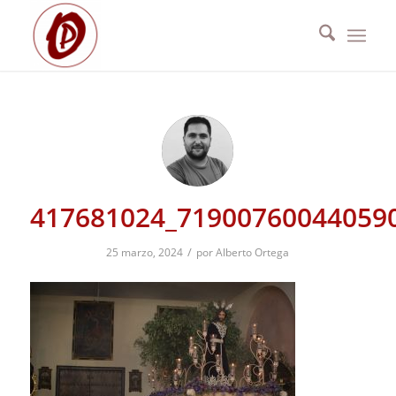
417681024_71900760044059
/
25 marzo, 2024
por
Alberto Ortega