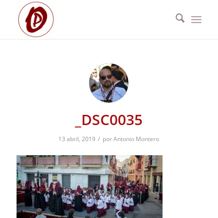
_DSC0035
/
13 abril, 2019
por
Antonio Montero