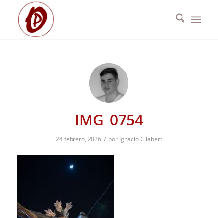
IMG_0754
/
24 febrero, 2026
por
Ignacio Gilabert