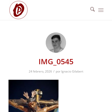
IMG_0545
/
24 febrero, 2026
por
Ignacio Gilabert