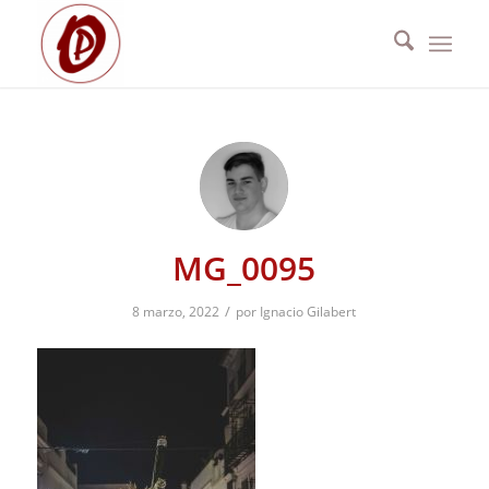
MG_0095
/
8 marzo, 2022
por
Ignacio Gilabert