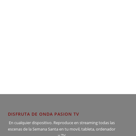
DISFRUTA DE ONDA PASION TV
En cualquier dispositivo. Reproduce en streaming todas las
escenas de la Semana Santa en tu movil, tableta, ordenador
y TV