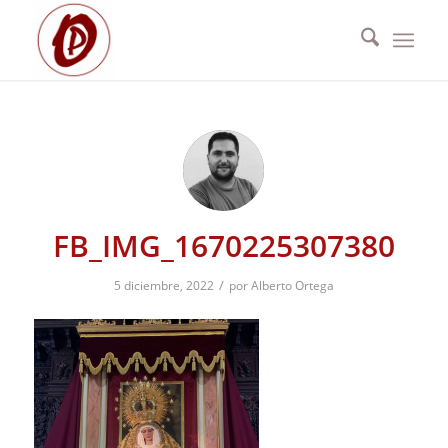
FB_IMG_1670225307380
/
5 diciembre, 2022
por
Alberto Ortega