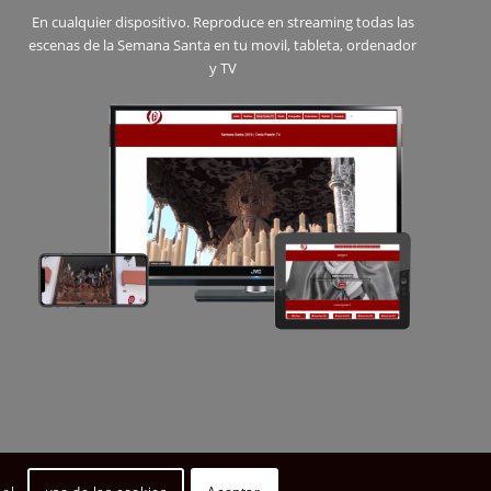
En cualquier dispositivo. Reproduce en streaming todas las
escenas de la Semana Santa en tu movil, tableta, ordenador
y TV