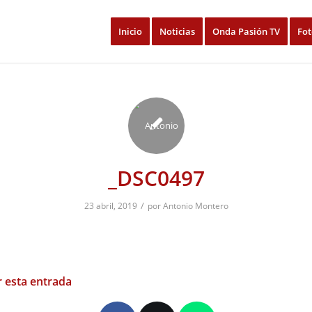
Inicio
Noticias
Onda Pasión TV
Fot
_DSC0497
/
23 abril, 2019
por
Antonio Montero
 esta entrada