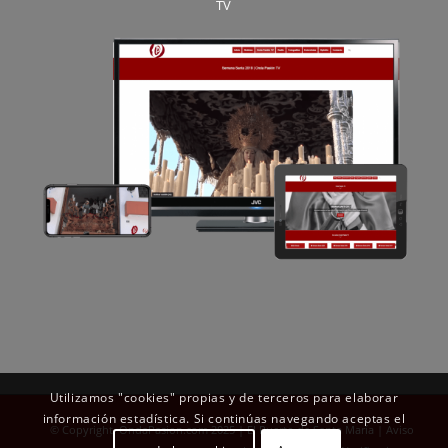
TV
Utilizamos "cookies" propias y de terceros para elaborar
información estadística. Si continúas navegando aceptas el
© Copyright OndaPasion.com 2025 | El Puerto de Santa María |
Aviso