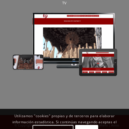
TV
Utilizamos "cookies" propias y de terceros para elaborar
información estadística. Si continúas navegando aceptas el
© Copyright OndaPasion.com 2025 | El Puerto de Santa María |
Aviso