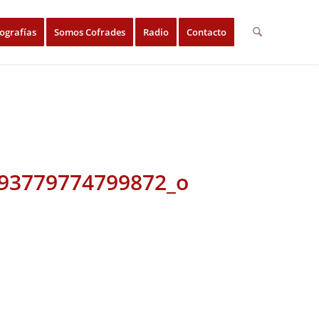
ografías
Somos Cofrades
Radio
Contacto
93779774799872_o