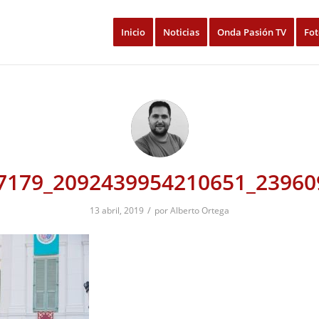
Inicio
Noticias
Onda Pasión TV
Fot
7179_2092439954210651_23960
/
13 abril, 2019
por
Alberto Ortega