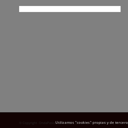
Utilizamos "cookies" propias y de tercer
© Copyright OndaPasion.com 2025 | El Puerto de Santa María |
Aviso Le