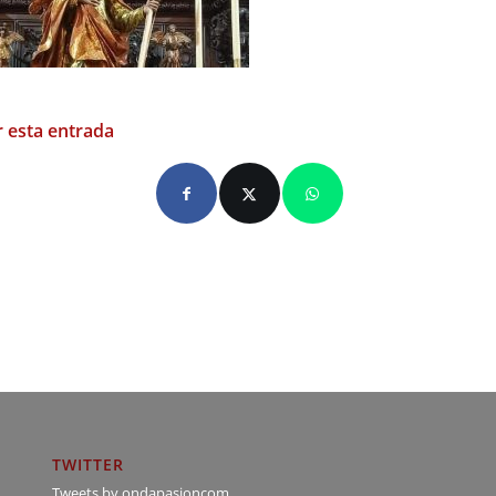
 esta entrada
TWITTER
Tweets by ondapasioncom