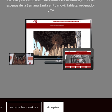
escenas de la Semana Santa en tu movil, tableta, ordenador
y TV
uso de las cookies
Aceptar
 el