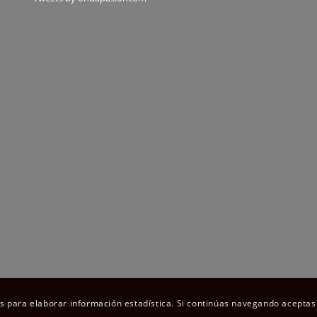
os para elaborar información estadística. Si continúas navegando aceptas
gal
|
Contacto
|
Notificaciones