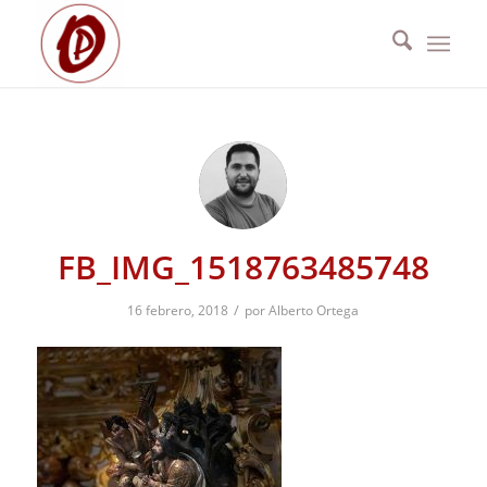
FB_IMG_1518763485748
/
16 febrero, 2018
por
Alberto Ortega