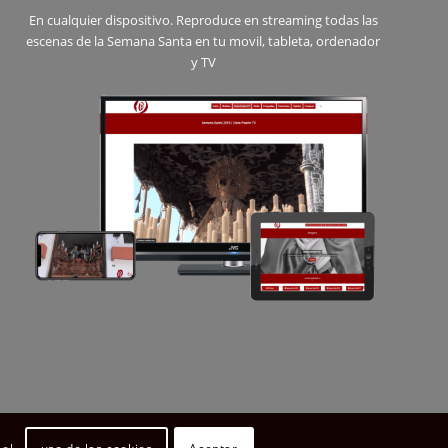
En cualquier dispositivo. Reproduce en streaming todas las
escenas de la Semana Santa en tu movil, tableta, ordenador
y TV