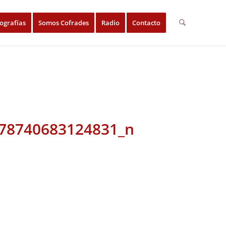
ografías
Somos Cofrades
Radio
Contacto
78740683124831_n