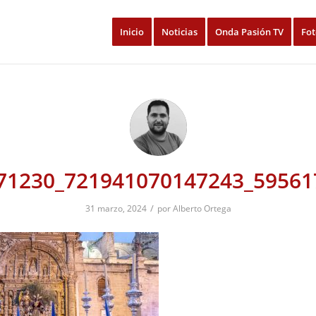
Inicio
Noticias
Onda Pasión TV
Fot
71230_721941070147243_59561
/
31 marzo, 2024
por
Alberto Ortega