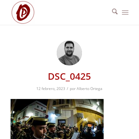
DSC_0425
/
12 febrero, 2023
por
Alberto Ortega