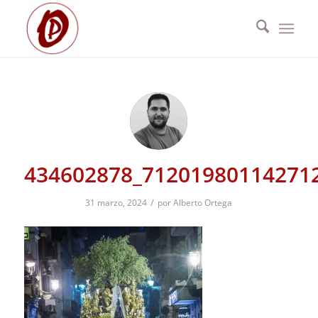
434602878_71201980114271
/
31 marzo, 2024
por
Alberto Ortega