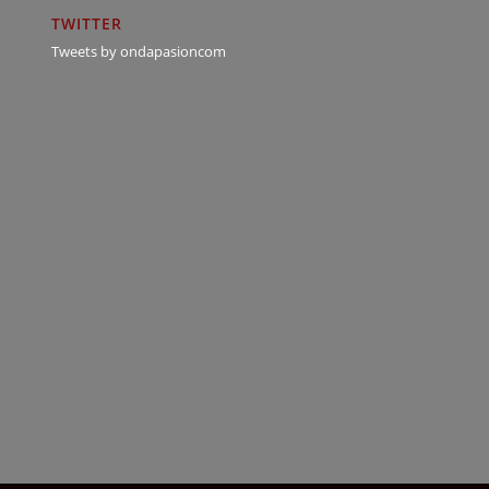
TWITTER
Tweets by ondapasioncom