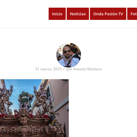
Inicio
Noticias
Onda Pasión TV
Fot
/
31 marzo, 2015
por
Antonio Montero