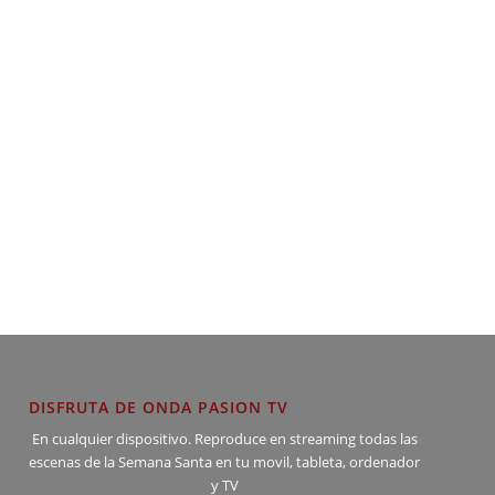
DISFRUTA DE ONDA PASION TV
En cualquier dispositivo. Reproduce en streaming todas las
escenas de la Semana Santa en tu movil, tableta, ordenador
y TV