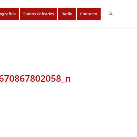
ografías
Somos Cofrades
Radio
Contacto
670867802058_n