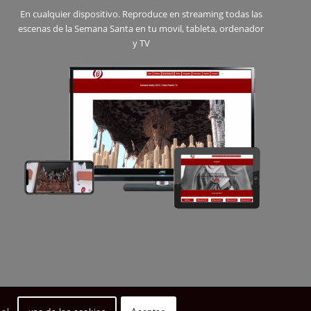
En cualquier dispositivo. Reproduce en streaming todas las
escenas de la Semana Santa en tu movil, tableta, ordenador
y TV