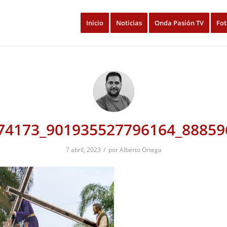
Inicio
Noticias
Onda Pasión TV
Fot
74173_901935527796164_88859
/
7 abril, 2023
por
Alberto Ortega