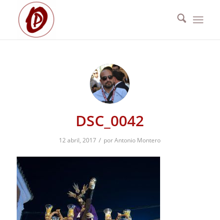
DSC_0042
/
12 abril, 2017
por
Antonio Montero