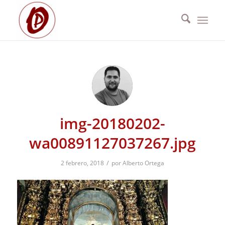
img-20180202-
wa00891127037267.jpg
/
2 febrero, 2018
por
Alberto Ortega