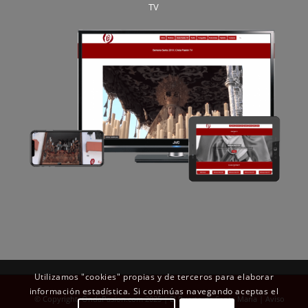
TV
Utilizamos "cookies" propias y de terceros para elaborar
información estadística. Si continúas navegando aceptas el
© Copyright OndaPasion.com 2025 | El Puerto de Santa María |
Aviso