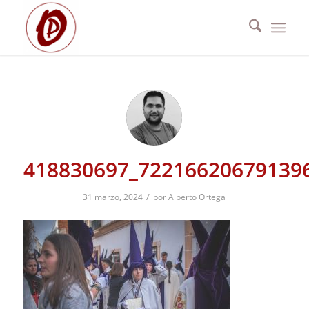
418830697_72216620679139
/
31 marzo, 2024
por
Alberto Ortega